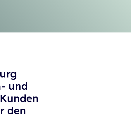
urg
h- und
e Kunden
r den