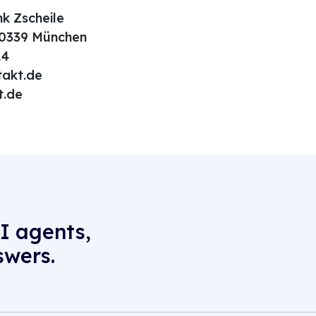
nk Zscheile
80339 München
14
akt.de
t.de
I agents,
swers.