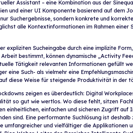
rtueller Assistant – eine Kombination aus der Sinequ
mien und einer UI Komponente basierend auf dem Jo
nur Suchergebnisse, sondern konkrete und korrekte 
öglichst alle Kontextinformationen im Rahmen einer 
er expliziten Sucheingabe durch eine implizite Form,
 Arbeit bestimmt, können dynamische „Activity Fee
tuelle Tätigkeit relevanten Informationen gefüllt we
ger eine Such- als vielmehr eine Empfehlungsmaschi
f diese Weise für steigende Produktivität in der tä
ckdowns zeigen es überdeutlich: Digital Workplaces
ität so gut wie wertlos. Wo diese fehlt, sitzen Fa
n einheitlichen, einfachen und sicheren Zugriff auf 
 finden sind. Eine performante Suchlösung ist deshal
e umfangreicher und vielfältiger die Applikationen 