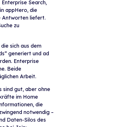
a Enterprise Search,
in appHero, die
Antworten liefert.
Suche zu
 die sich aus dem
ds“ generiert und ad
rden. Enterprise
ne. Beide
glichen Arbeit.
 sind gut, aber ohne
chkräfte im Home
Informationen, die
b zwingend notwendig –
und Daten-Silos des