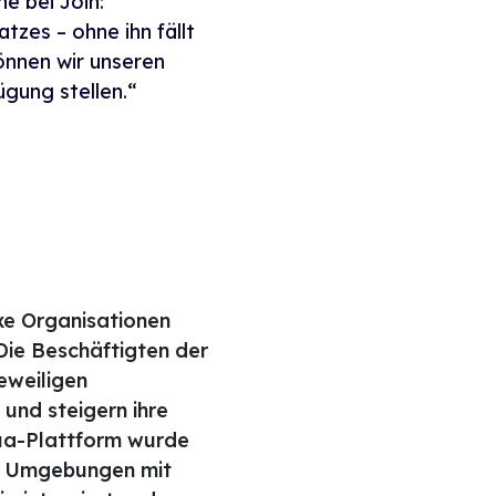
e bei Join:
tzes – ohne ihn fällt
önnen wir unseren
ügung stellen.“
xe Organisationen
Die Beschäftigten der
eweiligen
und steigern ihre
qua-Plattform wurde
en Umgebungen mit