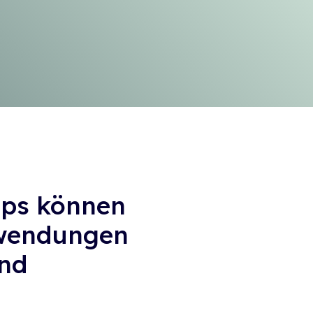
Apps können
nwendungen
und