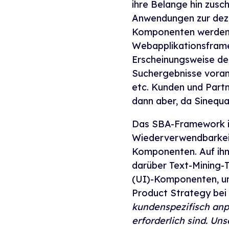
ihre Belange hin zusc
Anwendungen zur dezi
Komponenten werden i
Webapplikationsframe
Erscheinungsweise de
Suchergebnisse voranz
etc. Kunden und Part
dann aber, da Sinequ
Das SBA-Framework ist
Wiederverwendbarkeit
Komponenten. Auf ihm
darüber Text-Mining-T
(UI)-Komponenten, um 
Product Strategy bei
kundenspezifisch anp
erforderlich sind. Un