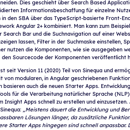
hneiden. Dies geschieht über Search Based Applicati
dierten Informationsbeschaffung für einzelne Nutz
n den SBA über das TypeScript-basierte Front-En
work Angular 2+ kombiniert. Man kann zum Beispiel
r Search Bar und die Suchnavigation auf einer Webs
eigen lassen, Filter in der Suchmaske einstellen, S
ner nutzen die Komponenten, wie sie ausgegeben we
a den Sourcecode der Komponenten veröffentlicht h
 seit Version 11 (2020) Teil von Sinequa und ermög
 von modularen, in Angular geschriebenen Funktion
 basieren auch die neuen Starter Apps. Entwicklung
ools für die Verarbeitung natürlicher Sprache (NLP
Insight Apps schnell zu erstellen und einzusetzen.
 Sinequa:
„Meistens dauert die Entwicklung und Ber
assbaren Lösungen länger, da zusätzliche Funkti
sere Starter Apps hingegen sind schnell anpassbar. 