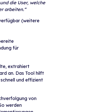
 und die User, welche
r arbeiten.“
 verfügbar (weitere
bereite
ndung für
lte, extrahiert
rd an. Das Tool hilft
hnell und effizient
chverfolgung von
 So werden
plementierungen