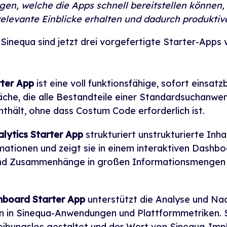
en, welche die Apps schnell bereitstellen können,
 relevante Einblicke erhalten und dadurch produktive
n Sinequa sind jetzt drei vorgefertigte Starter-Apps
rter App
ist eine voll funktionsfähige, sofort einsatz
che, die alle Bestandteile einer Standardsuchanwe
hält, ohne dass Costum Code erforderlich ist.
lytics Starter App
strukturiert unstrukturierte Inha
mationen und zeigt sie in einem interaktiven Dashboa
und Zusammenhänge in großen Informationsmengen sc
hboard Starter App
unterstützt die Analyse und Na
en in Sinequa-Anwendungen und Plattformmetriken.
reibungslos gestaltet und der Wert von Sinequa-Im