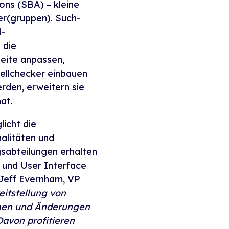
ons (SBA) – kleine
er(gruppen). Such-
d-
 die
eite anpassen,
pellchecker einbauen
rden, erweitern sie
at.
licht die
alitäten und
sabteilungen erhalten
) und User Interface
 Jeff Evernham, VP
eitstellung von
onen und Änderungen
Davon profitieren